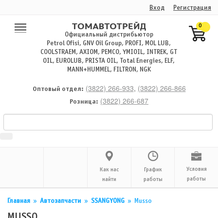
Вход
Регистрация
0
Официальный дистрибьютор
Petrol Ofisi, GNV Oil Group, PROFI, MOL LUB,
COOLSTRAEM, AXIOM, PEMCO, YMIOIL, INTREK, GT
OIL, EUROLUB, PRISTA OIL, Total Energies, ELF,
MANN+HUMMEL, FILTRON, NGK
(3822) 266-933
,
(3822) 266-866
Оптовый отдел:
(3822) 266-687
Розница:
Условия
Как нас
График
работы
найти
работы
Главная
»
Автозапчасти
»
SSANGYONG
»
Musso
MUSSO