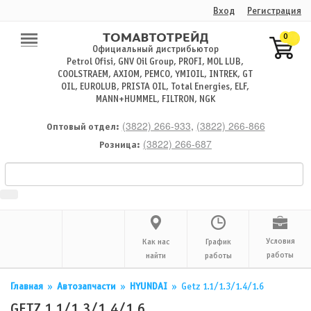
Вход
Регистрация
0
Официальный дистрибьютор
Petrol Ofisi, GNV Oil Group, PROFI, MOL LUB,
COOLSTRAEM, AXIOM, PEMCO, YMIOIL, INTREK, GT
OIL, EUROLUB, PRISTA OIL, Total Energies, ELF,
MANN+HUMMEL, FILTRON, NGK
(3822) 266-933
,
(3822) 266-866
Оптовый отдел:
(3822) 266-687
Розница:
Условия
Как нас
График
работы
найти
работы
Главная
»
Автозапчасти
»
HYUNDAI
»
Getz 1.1/1.3/1.4/1.6
GETZ 1.1/1.3/1.4/1.6