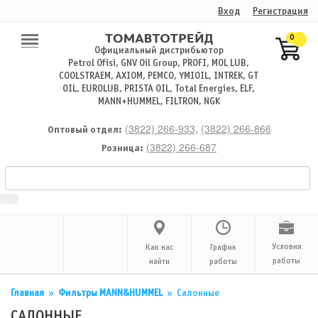
Вход
Регистрация
0
Официальный дистрибьютор
Petrol Ofisi, GNV Oil Group, PROFI, MOL LUB,
COOLSTRAEM, AXIOM, PEMCO, YMIOIL, INTREK, GT
OIL, EUROLUB, PRISTA OIL, Total Energies, ELF,
MANN+HUMMEL, FILTRON, NGK
(3822) 266-933
,
(3822) 266-866
Оптовый отдел:
(3822) 266-687
Розница:
Условия
Как нас
График
работы
найти
работы
Главная
»
Фильтры MANN&HUMMEL
»
Салонные
САЛОННЫЕ