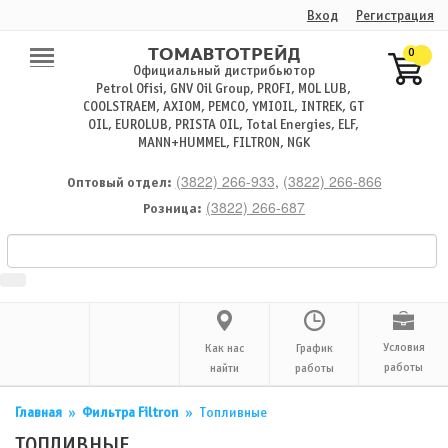
Вход
Регистрация
0
Официальный дистрибьютор
Petrol Ofisi, GNV Oil Group, PROFI, MOL LUB,
COOLSTRAEM, AXIOM, PEMCO, YMIOIL, INTREK, GT
OIL, EUROLUB, PRISTA OIL, Total Energies, ELF,
MANN+HUMMEL, FILTRON, NGK
(3822) 266-933
,
(3822) 266-866
Оптовый отдел:
(3822) 266-687
Розница:
Условия
Как нас
График
работы
найти
работы
Главная
»
Фильтра Filtron
»
Топливные
ТОПЛИВНЫЕ