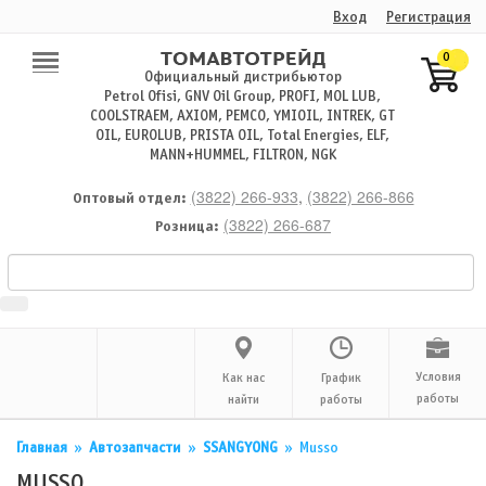
Вход
Регистрация
0
Официальный дистрибьютор
Petrol Ofisi, GNV Oil Group, PROFI, MOL LUB,
COOLSTRAEM, AXIOM, PEMCO, YMIOIL, INTREK, GT
OIL, EUROLUB, PRISTA OIL, Total Energies, ELF,
MANN+HUMMEL, FILTRON, NGK
(3822) 266-933
,
(3822) 266-866
Оптовый отдел:
(3822) 266-687
Розница:
Условия
Как нас
График
работы
найти
работы
Главная
»
Автозапчасти
»
SSANGYONG
»
Musso
MUSSO