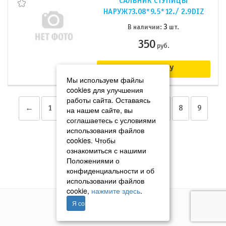
САЛЬНИК СТУПИЦЫ
НАРУЖ73.08*9.5*12./ 2.9DIZ
3
В наличии:
шт.
350
руб.
В КОРЗИНУ
Мы используем файлы
cookies для улучшения
работы сайта. Оставаясь
←
1
2
3
4
5
6
7
8
9
на нашем сайте, вы
соглашаетесь с условиями
использования файлов
→
»
cookies. Чтобы
ознакомиться с нашими
Положениями о
конфиденциальности и об
использовании файлов
cookie,
нажмите здесь
.
Я согласен
© 2011–2026 «Томавтотрейд»