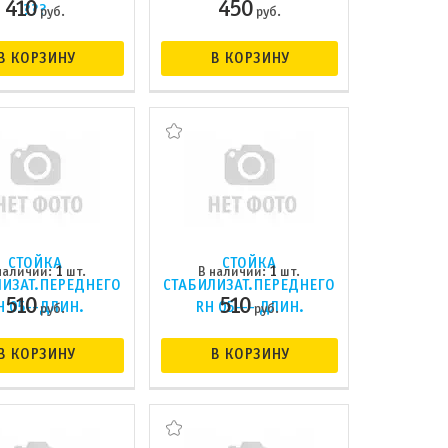
410
450
???
руб.
руб.
В КОРЗИНУ
В КОРЗИНУ
СТОЙКА
СТОЙКА
1
1
наличии:
шт.
В наличии:
шт.
ЛИЗАТ.ПЕРЕДНЕГО
СТАБИЛИЗАТ.ПЕРЕДНЕГО
510
510
H 05--ДЛИН.
RH 05--- ДЛИН.
руб.
руб.
В КОРЗИНУ
В КОРЗИНУ