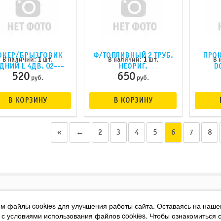
ОКЕР/БРЫЗГОВИК
Ф/ТОПЛИВНЫЙ 2 ТРУБ.
ПРОК
1
1
В наличии:
шт.
В наличии:
шт.
В 
ДНИЙ L 4ДВ. 02---
НЕОРИГ.
D
520
650
руб.
руб.
В КОРЗИНУ
В КОРЗИНУ
«
←
2
3
4
5
6
7
8
м файлы cookies для улучшения работы сайта. Оставаясь на наше
 с условиями использования файлов cookies. Чтобы ознакомиться 
XIOM, PEMCO, YMIOIL, INTREK, GT