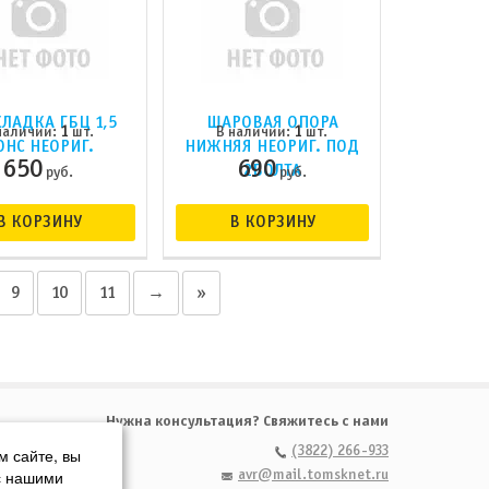
ЛАДКА ГБЦ 1,5
ШАРОВАЯ ОПОРА
1
1
наличии:
шт.
В наличии:
шт.
OHC НЕОРИГ.
НИЖНЯЯ НЕОРИГ. ПОД
650
690
2БОЛТА
руб.
руб.
В КОРЗИНУ
В КОРЗИНУ
9
10
11
→
»
Нужна консультация? Свяжитесь с нами
м сайте, вы
(3822) 266-933
с нашими
avr@mail.tomsknet.ru