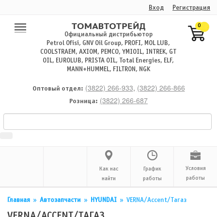
Вход
Регистрация
0
Официальный дистрибьютор
Petrol Ofisi, GNV Oil Group, PROFI, MOL LUB,
COOLSTRAEM, AXIOM, PEMCO, YMIOIL, INTREK, GT
OIL, EUROLUB, PRISTA OIL, Total Energies, ELF,
MANN+HUMMEL, FILTRON, NGK
(3822) 266-933
,
(3822) 266-866
Оптовый отдел:
(3822) 266-687
Розница:
Условия
Как нас
График
работы
найти
работы
Главная
»
Автозапчасти
»
HYUNDAI
»
VERNA/Accent/Тагаз
VERNA/ACCENT/ТАГАЗ