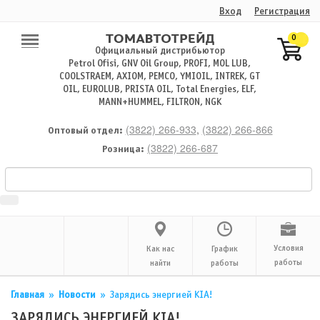
Вход
Регистрация
0
Официальный дистрибьютор
Petrol Ofisi, GNV Oil Group, PROFI, MOL LUB,
COOLSTRAEM, AXIOM, PEMCO, YMIOIL, INTREK, GT
OIL, EUROLUB, PRISTA OIL, Total Energies, ELF,
MANN+HUMMEL, FILTRON, NGK
(3822) 266-933
,
(3822) 266-866
Оптовый отдел:
(3822) 266-687
Розница:
Условия
Как нас
График
работы
найти
работы
Главная
»
Новости
»
Зарядись энергией KIA!
ЗАРЯДИСЬ ЭНЕРГИЕЙ KIA!