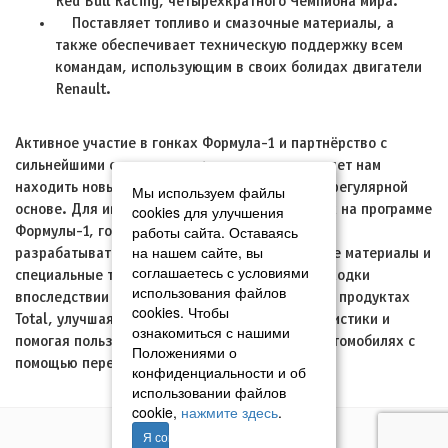
Red Bull Racing, четырехкратного Чемпиона мира.
Поставляет топливо и смазочные материалы, а
также обеспечивает техническую поддержку всем
командам, использующим в своих болидах двигатели
Renault.
Активное участие в гонках Формула-1 и партнёрство с
сильнейшими спортивными командами позволяет нам
находить новые технологические решения на регулярной
Мы используем файлы
основе. Для инженеров и ученых, работающих на программе
cookies для улучшения
работы сайта. Оставаясь
Формулы-1, гонки Гран-при – это возможность
на нашем сайте, вы
разрабатывать и тестировать новые смазочные материалы и
соглашаетесь с условиями
специальные топлива. Их технологические находки
использования файлов
впоследствии находят применение в серийных продуктах
cookies. Чтобы
Total, улучшая топливосберегающие характеристики и
ознакомиться с нашими
помогая пользователям заботиться о своих автомобилях с
Положениями о
помощью передовых технологий.
конфиденциальности и об
использовании файлов
cookie,
нажмите здесь
.
Я согласен
© 2011–2026 «Томавтотрейд»