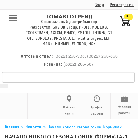
Вход
Регистрация
0
Официальный дистрибьютор
Petrol Ofisi, GNV Oil Group, PROFI, MOL LUB,
COOLSTRAEM, AXIOM, PEMCO, YMIOIL, INTREK, GT
OIL, EUROLUB, PRISTA OIL, Total Energies, ELF,
MANN+HUMMEL, FILTRON, NGK
(3822) 266-933
,
(3822) 266-866
Оптовый отдел:
(3822) 266-687
Розница:
Условия
Как нас
График
работы
найти
работы
Главная
»
Новости
»
Начало нового сезона гонок Формула-1
НАЧАЛО НОВОГО СЕЗОНА ГОНОК ФОРМУЛА-1