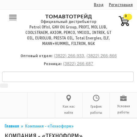
Вход
Регистрация
0
Официальный дистрибьютор
Petrol Ofisi, GNV Oil Group, PROFI, MOL LUB,
COOLSTRAEM, AXIOM, PEMCO, YMIOIL, INTREK, GT
OIL, EUROLUB, PRISTA OIL, Total Energies, ELF,
MANN+HUMMEL, FILTRON, NGK
(3822) 266-933
,
(3822) 266-866
Оптовый отдел:
(3822) 266-687
Розница:
Условия
Как нас
График
работы
найти
работы
Главная
»
Компания - «Техноформ»
КОМПАНИЯ - «ТЕХНОФОРМ»