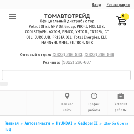
Вход
Регистрация
0
Официальный дистрибьютор
Petrol Ofisi, GNV Oil Group, PROFI, MOL LUB,
COOLSTRAEM, AXIOM, PEMCO, YMIOIL, INTREK, GT
OIL, EUROLUB, PRISTA OIL, Total Energies, ELF,
MANN+HUMMEL, FILTRON, NGK
(3822) 266-933
,
(3822) 266-866
Оптовый отдел:
(3822) 266-687
Розница:
Условия
Как нас
График
работы
найти
работы
Главная
»
Автозапчасти
»
HYUNDAI
»
Galloper II
»
Шайба болта
ГБЦ