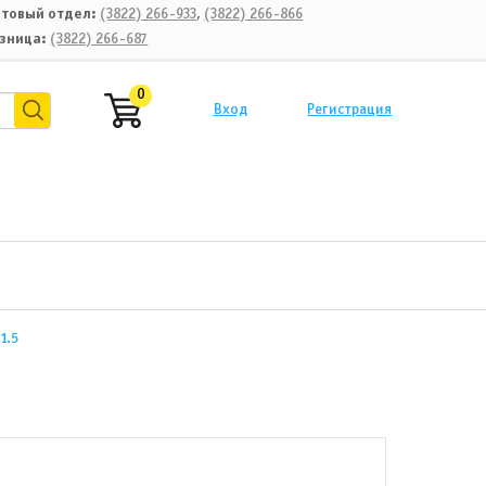
товый отдел:
(3822) 266-933
,
(3822) 266-866
зница:
(3822) 266-687
0
Вход
Регистрация
1.5