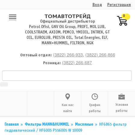
Вход
Регистрация
0
Официальный дистрибьютор
Petrol Ofisi, GNV Oil Group, PROFI, MOL LUB,
COOLSTRAEM, AXIOM, PEMCO, YMIOIL, INTREK, GT
OIL, EUROLUB, PRISTA OIL, Total Energies, ELF,
MANN+HUMMEL, FILTRON, NGK
(3822) 266-933
,
(3822) 266-866
Оптовый отдел:
(3822) 266-687
Розница:
Условия
Как нас
График
работы
найти
работы
Главная
»
Фильтры MANN&HUMMEL
»
Масляные
»
HF6865 фильтр
гидравлический / HF6005 P556005 W 10009