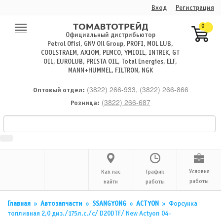
Вход
Регистрация
0
Официальный дистрибьютор
Petrol Ofisi, GNV Oil Group, PROFI, MOL LUB,
COOLSTRAEM, AXIOM, PEMCO, YMIOIL, INTREK, GT
OIL, EUROLUB, PRISTA OIL, Total Energies, ELF,
MANN+HUMMEL, FILTRON, NGK
(3822) 266-933
,
(3822) 266-866
Оптовый отдел:
(3822) 266-687
Розница:
Условия
Как нас
График
работы
найти
работы
Главная
»
Автозапчасти
»
SSANGYONG
»
ACTYON
»
Форсунка
топливная 2,0 диз./175л.с./c/ D20DTF/ New Actyon 04-