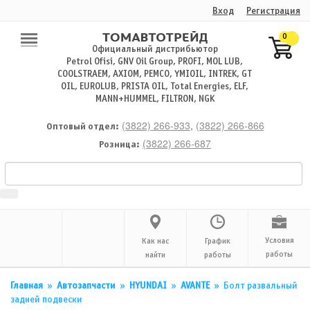
Вход
Регистрация
0
Официальный дистрибьютор
Petrol Ofisi, GNV Oil Group, PROFI, MOL LUB,
COOLSTRAEM, AXIOM, PEMCO, YMIOIL, INTREK, GT
OIL, EUROLUB, PRISTA OIL, Total Energies, ELF,
MANN+HUMMEL, FILTRON, NGK
(3822) 266-933
,
(3822) 266-866
Оптовый отдел:
(3822) 266-687
Розница:
Условия
Как нас
График
работы
найти
работы
Главная
»
Автозапчасти
»
HYUNDAI
»
AVANTE
»
Болт развальный
задней подвески