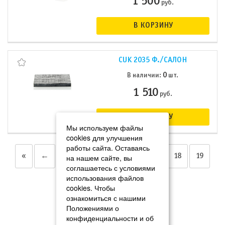
1 500
руб.
В КОРЗИНУ
CUK 2035 Ф./САЛОН
0
В наличии:
шт.
1 510
руб.
В КОРЗИНУ
Мы используем файлы
cookies для улучшения
работы сайта. Оставаясь
«
←
13
14
15
16
17
18
19
на нашем сайте, вы
соглашаетесь с условиями
использования файлов
20
21
22
→
»
cookies. Чтобы
ознакомиться с нашими
Положениями о
конфиденциальности и об