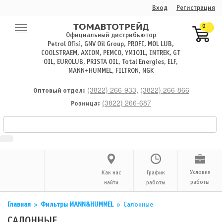
Вход
Регистрация
0
Официальный дистрибьютор
Petrol Ofisi, GNV Oil Group, PROFI, MOL LUB,
COOLSTRAEM, AXIOM, PEMCO, YMIOIL, INTREK, GT
OIL, EUROLUB, PRISTA OIL, Total Energies, ELF,
MANN+HUMMEL, FILTRON, NGK
(3822) 266-933
,
(3822) 266-866
Оптовый отдел:
(3822) 266-687
Розница:
Условия
Как нас
График
работы
найти
работы
Главная
»
Фильтры MANN&HUMMEL
»
Салонные
САЛОННЫЕ